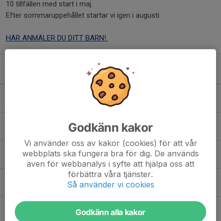
10 tillfällen med start i maj.
Efter sommaruppehållet startar vi igen i augusti.
HÄR ANMÄLER DU DITT BARN!
Kommande aktiviteter
Tis 11/8
Träning minisar, 4-5 år
17:00-17:45
Siljansvallen
Tis 18/8
Träning minisar, 4-5 år
Godkänn kakor
17:00-17:45
Siljansvallen
Vi använder oss av kakor (cookies) för att vår
Tis 25/8
Träning minisar, 4-5 år
webbplats ska fungera bra för dig. De används
17:00-17:45
Siljansvallen
även för webbanalys i syfte att hjälpa oss att
förbättra våra tjänster.
Tis 1/9
Träning minisar, 4-5 år
Så använder vi cookies
17:00-17:45
Siljansvallen
Tis 8/9
Träning minisar, 4-5 år
Godkänn alla kakor
17:00-17:45
Siljansvallen