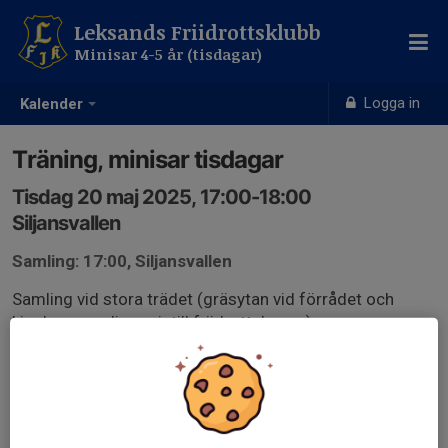
Leksands Friidrottsklubb
Minisar 4-5 år (tisdagar)
Logga in
Kalender
Träning, minisar tisdagar
Tisdag 20 maj 2025, 17:00-18:00
Siljansvallen
Samling: 17:00, Siljansvallen
Samling vid stora trädet (gräsytan vid förrådet och
kiosken som ligger intill friidrottsbanan)