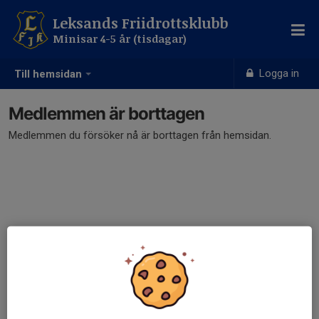
Leksands Friidrottsklubb
Minisar 4-5 år (tisdagar)
Logga in
Till hemsidan
Medlemmen är borttagen
Medlemmen du försöker nå är borttagen från hemsidan.