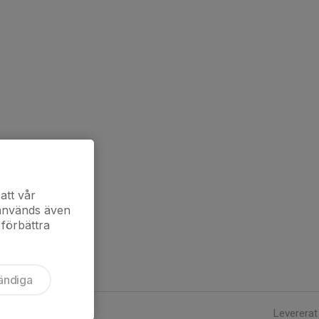
att vår
 används även
 förbättra
ändiga
Levererat