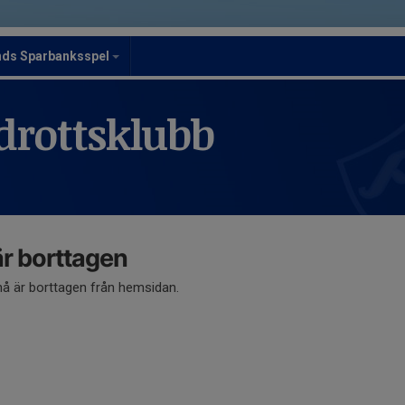
nds Sparbanksspel
drottsklubb
 borttagen
 är borttagen från hemsidan.