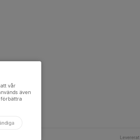
att vår
 används även
 förbättra
ändiga
Levererat