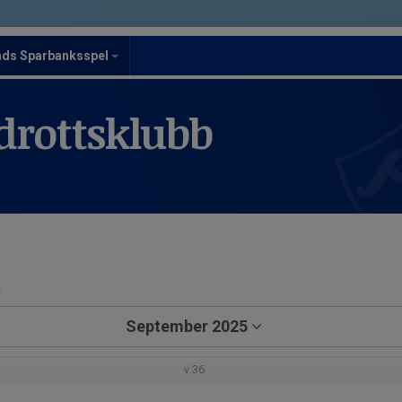
nds Sparbanksspel
drottsklubb
a
September 2025
v.36