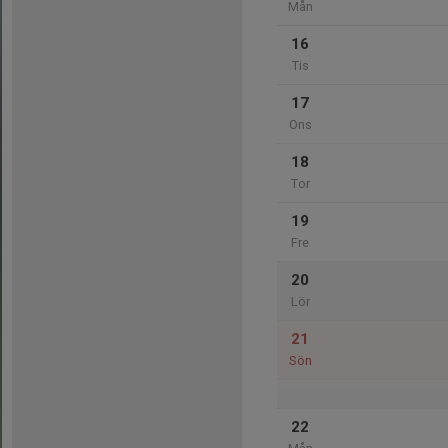
Mån
16
Tis
17
Ons
18
Tor
19
Fre
20
Lör
21
Sön
22