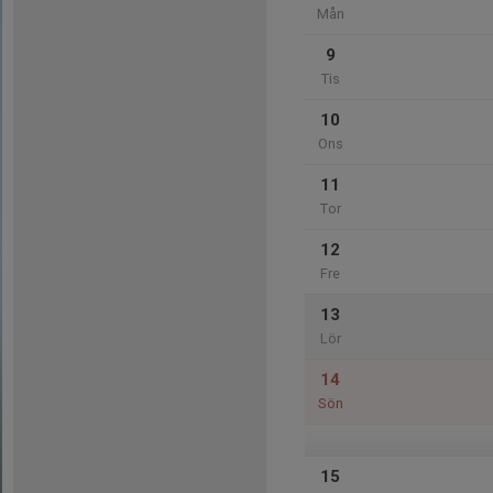
Mån
9
Tis
10
Ons
11
Tor
12
Fre
13
Lör
14
Sön
15