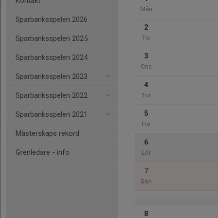
Kontakt
Mån
Sparbanksspelen 2026
2
Sparbanksspelen 2025
Tis
3
Sparbanksspelen 2024
Ons
Sparbanksspelen 2023
4
Sparbanksspelen 2022
Tor
5
Sparbanksspelen 2021
Fre
Mästerskaps rekord
6
Grenledare - info
Lör
7
Sön
8