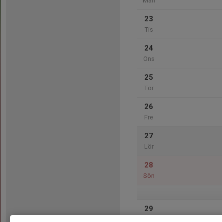
Mån
23
Tis
24
Ons
25
Tor
26
Fre
27
Lör
28
Sön
29
Mån