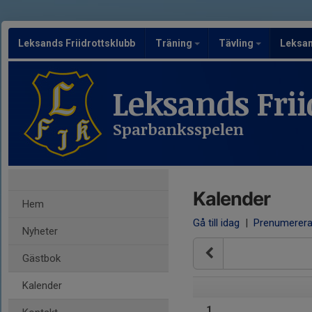
Leksands Friidrottsklubb
Träning
Tävling
Leksa
Leksands Frii
Sparbanksspelen
Kalender
Hem
Gå till idag
|
Prenumerer
Nyheter
Gästbok
Kalender
1