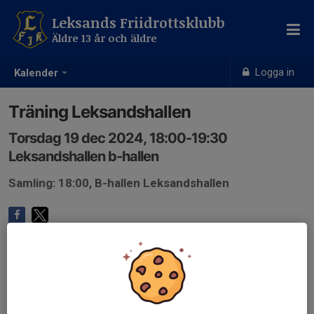
Leksands Friidrottsklubb
Äldre 13 år och äldre
Logga in
Kalender
Träning Leksandshallen
Torsdag 19 dec 2024, 18:00-19:30
Leksandshallen b-hallen
Samling: 18:00, B-hallen Leksandshallen