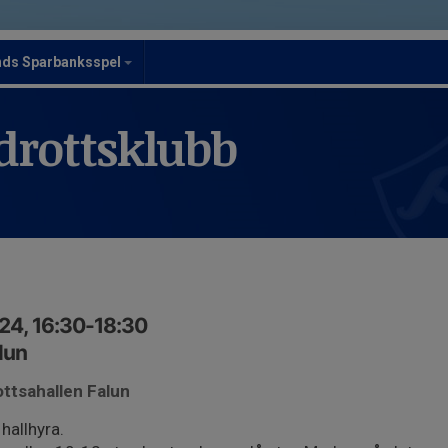
nds Sparbanksspel
drottsklubb
24, 16:30-18:30
lun
ottsahallen Falun
hallhyra.