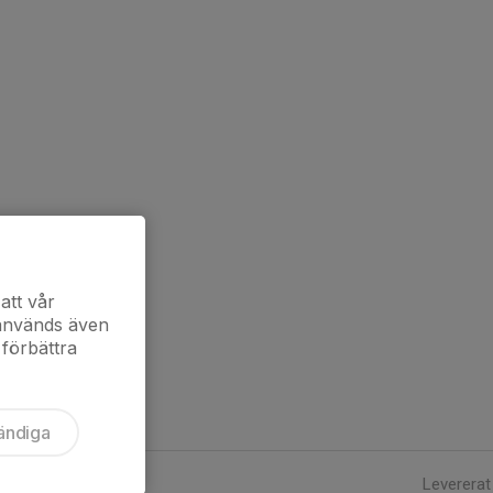
att vår
 används även
 förbättra
ändiga
Levererat