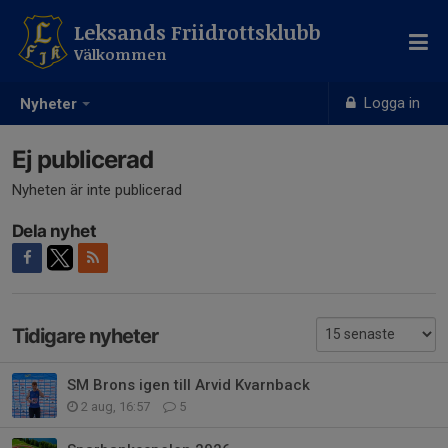
Leksands Friidrottsklubb
Välkommen
Logga in
Nyheter
Ej publicerad
Nyheten är inte publicerad
Dela nyhet
Tidigare nyheter
SM Brons igen till Arvid Kvarnback
2 aug, 16:57
5