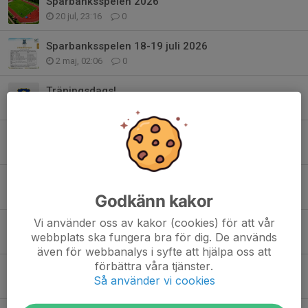
Sparbanksspelen 2026
20 jul, 23:16
0
Sparbanksspelen 18-19 juli 2026
2 maj, 02:06
0
Träningsdags!
21 apr, 22:09
0
Grattis Emil till SM brons mångkamp
8 feb, 20:58
13
Fritidskortet
1 okt 2025
0
Godkänn kakor
Vi använder oss av kakor (cookies) för att vår
SM-brons - USM 16-17 i Ljungby
webbplats ska fungera bra för dig. De används
17 aug 2025
4
även för webbanalys i syfte att hjälpa oss att
förbättra våra tjänster.
SparbanksSpelen 2025
Så använder vi cookies
20 jul 2025
0