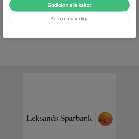
Klubbtävling
Godkänn alla kakor
4 jun 2025
0
Bara nödvändiga
Digital utbildning - Friidrottsförälder
18 mar 2024
0