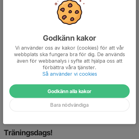
Godkänn kakor
Vi använder oss av kakor (cookies) för att vår
webbplats ska fungera bra för dig. De används
även för webbanalys i syfte att hjälpa oss att
förbättra våra tjänster.
Så använder vi cookies
Leksands Friidrottsklubb hälsar er varmt välkomna
till två
fullspäckade dagar med härlig friidrott vid Siljan!
Godkänn alla kakor
I år har vi glädjande nog ett rekordstort antal deltagare. Det
innebär samtidigt långa tävlingsdagar och vissa...
Bara nödvändiga
Läs mer
Träningsdags!