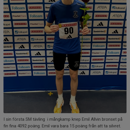
I sin första SM tävling i mångkamp knep Emil Allvin bronset på
fin fina 4092 poäng. Emil vara bara 15 poäng från att ta silvret.