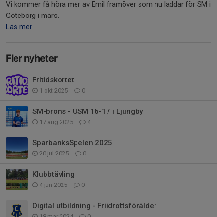
Vi kommer få höra mer av Emil framöver som nu laddar för SM i
Göteborg i mars.
Läs mer
Fler nyheter
Fritidskortet
1 okt 2025
0
SM-brons - USM 16-17 i Ljungby
17 aug 2025
4
SparbanksSpelen 2025
20 jul 2025
0
Klubbtävling
4 jun 2025
0
Digital utbildning - Friidrottsförälder
18 mar 2024
0