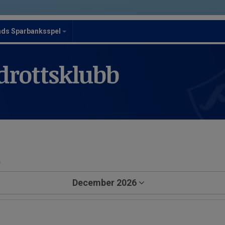
nds Sparbanksspel
drottsklubb
a
December 2026