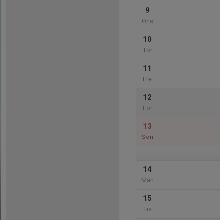
9
Ons
10
Tor
11
Fre
12
Lör
13
Sön
14
Mån
15
Tis