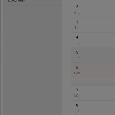
Dokument
2
Ons
3
Tor
4
Fre
5
Lör
6
Sön
7
Mån
8
Tis