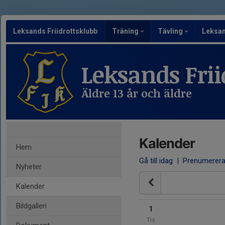
Leksands Friidrottsklubb
Träning
Tävling
Leksa
Leksands Frii
Äldre 13 år och äldre
Kalender
Hem
Gå till idag
|
Prenumerer
Nyheter
Kalender
Bildgalleri
1
Tis