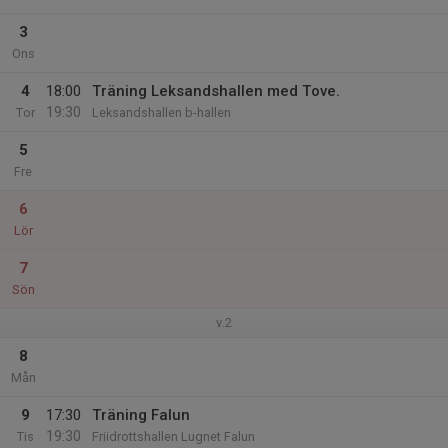
3
Ons
4
18:00
Träning Leksandshallen med Tove.
19:30
Tor
Leksandshallen b-hallen
5
Fre
6
Lör
7
Sön
v.2
8
Mån
9
17:30
Träning Falun
19:30
Tis
Friidrottshallen Lugnet Falun