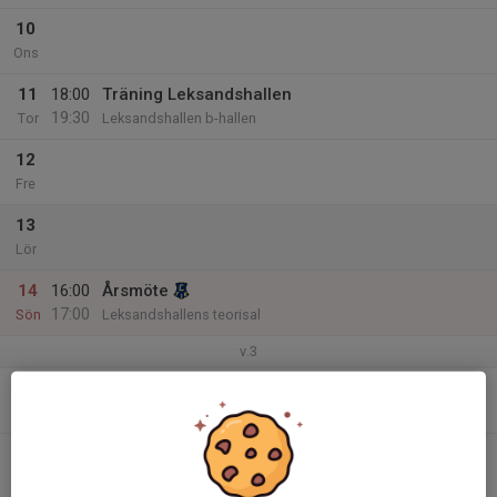
10
Ons
11
18:00
Träning Leksandshallen
19:30
Tor
Leksandshallen b-hallen
12
Fre
13
Lör
14
16:00
Årsmöte
17:00
Sön
Leksandshallens teorisal
v.3
15
Mån
16
17:30
Träning i Falun
19:30
Tis
Friidrottshallen i Falun