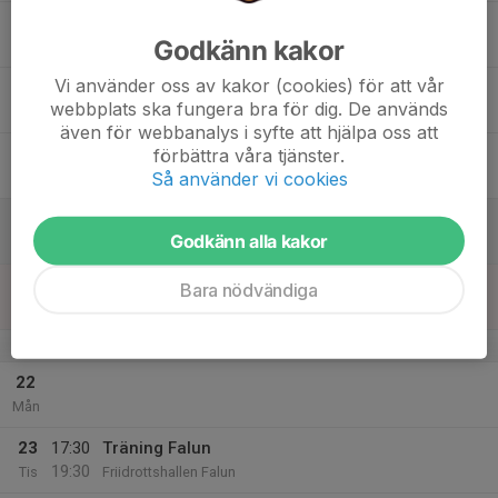
17
Godkänn kakor
Ons
Vi använder oss av kakor (cookies) för att vår
18
16:30
Träning Leksandshallen
webbplats ska fungera bra för dig. De används
18:00
Tor
Leksandshallen b-hallen
även för webbanalys i syfte att hjälpa oss att
19
förbättra våra tjänster.
Så använder vi cookies
Fre
20
Godkänn alla kakor
Lör
21
10:00
Träning Falun
Bara nödvändiga
12:00
Sön
Friidrottshallen Lugnet Falun
v.4
22
Mån
23
17:30
Träning Falun
19:30
Tis
Friidrottshallen Falun