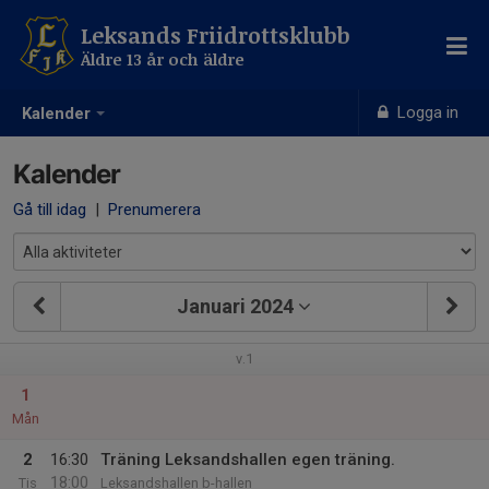
Leksands Friidrottsklubb
Äldre 13 år och äldre
Logga in
Kalender
Kalender
Gå till idag
|
Prenumerera
Januari 2024
v.1
1
Mån
2
16:30
Träning Leksandshallen egen träning.
18:00
Tis
Leksandshallen b-hallen