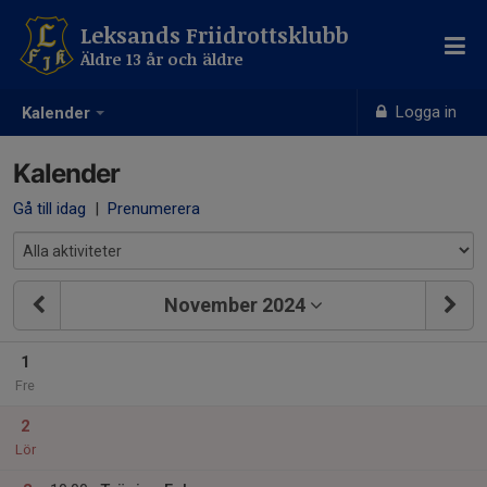
Leksands Friidrottsklubb
Äldre 13 år och äldre
Logga in
Kalender
Kalender
Gå till idag
|
Prenumerera
November 2024
1
Fre
2
Lör