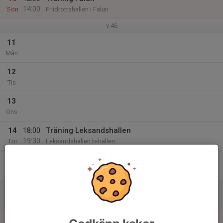
14:00
Sön
Friidrottshallen i Falun
v.46
11
Mån
12
Tis
13
Ons
14
18:00
Träning Leksandshallen
19:30
Tor
Leksandshallen b-hallen
15
Fre
16
Lör
17
10:00
Träning Falun