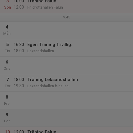
3
10:00
Träning Falun.
12:00
Sön
Friidrottshallen Falun
v.45
4
Mån
5
16:30
Egen Träning frivillig.
18:00
Tis
Leksandshallen
6
Ons
7
18:00
Träning Leksandshallen
19:30
Tor
Leksandshallen b-hallen
8
Fre
9
Lör
10
12:00
Träning Falun