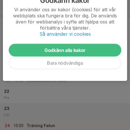
Godkänn kakor
12:00
Sön
Friidrottshallen Lugnet Falun
Vi använder oss av kakor (cookies) för att vår
v.47
webbplats ska fungera bra för dig. De används
även för webbanalys i syfte att hjälpa oss att
18
förbättra våra tjänster.
Mån
Så använder vi cookies
19
16:30
Träning Leksandshallen
18:00
Tis
Leksandshallen
Godkänn alla kakor
20
Bara nödvändiga
Ons
21
18:00
Träning Leksandshallen
19:30
Tor
Leksandshallen b-hallen
22
Fre
23
Lör
24
10:00
Träning Falun