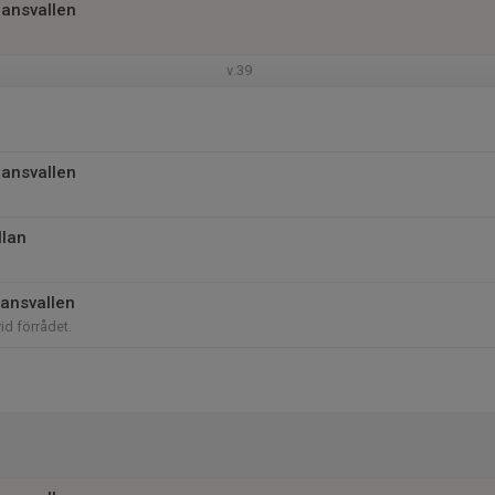
jansvallen
v.39
jansvallen
llan
jansvallen
vid förrådet.