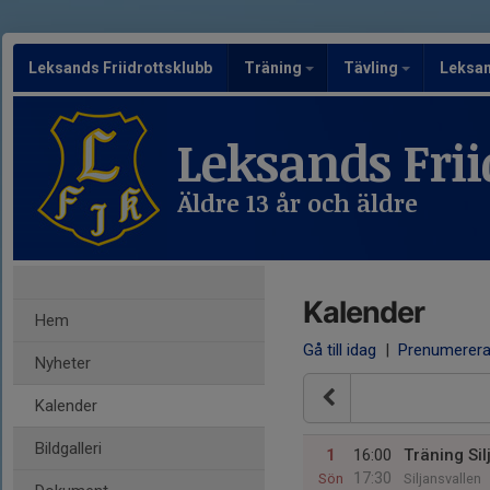
Leksands Friidrottsklubb
Träning
Tävling
Leksa
Leksands Frii
Äldre 13 år och äldre
Kalender
Hem
Gå till idag
|
Prenumerer
Nyheter
Kalender
Bildgalleri
1
16:00
Träning Sil
17:30
Sön
Siljansvallen