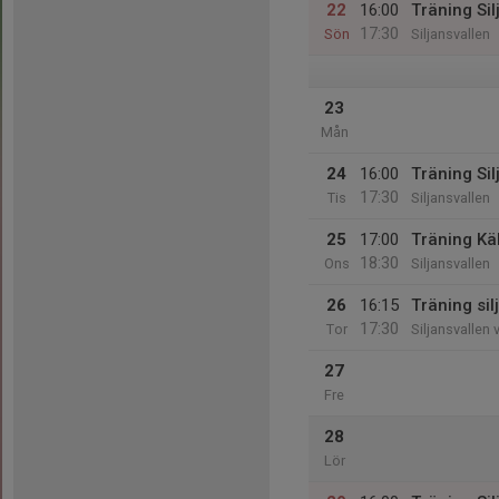
22
16:00
Träning Sil
17:30
Sön
Siljansvallen
23
Mån
24
16:00
Träning Sil
17:30
Tis
Siljansvallen
25
17:00
Träning Kä
18:30
Ons
Siljansvallen
26
16:15
Träning sil
17:30
Tor
Siljansvallen 
27
Fre
28
Lör