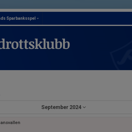
nds Sparbanksspel
drottsklubb
a
September 2024
jansvallen