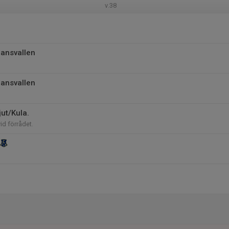
v.38
jansvallen
jansvallen
ut/Kula.
vid förrådet.