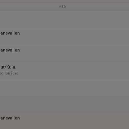
v.36
jansvallen
jansvallen
ut/Kula.
vid förrådet.
jansvallen