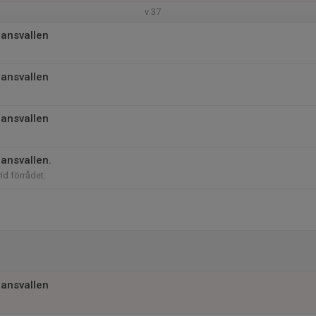
v.37
jansvallen
jansvallen
jansvallen
jansvallen.
vid förrådet.
jansvallen