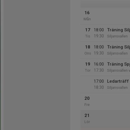
16
Mån
17
18:00
Träning Sil
19:30
Tis
Siljansvallen
18
18:00
Träning Sil
19:30
Ons
Siljansvallen
19
16:00
Träning Spj
17:30
Tor
Siljansvallen 
17:00
Ledarträff
18:30
Siljansvallen
20
Fre
21
Lör