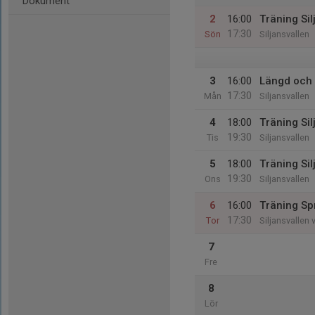
Dokument
2
16:00
Träning Sil
17:30
Sön
Siljansvallen
3
16:00
Längd och i
17:30
Mån
Siljansvallen
4
18:00
Träning Sil
19:30
Tis
Siljansvallen
5
18:00
Träning Sil
19:30
Ons
Siljansvallen
6
16:00
Träning Sp
17:30
Tor
Siljansvallen 
7
Fre
8
Lör