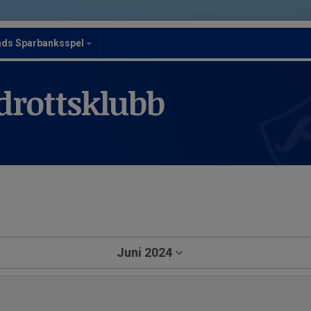
nds Sparbanksspel
drottsklubb
a
Juni 2024