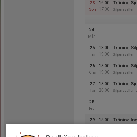
23
16:00
Träning Sp
17:30
Sön
Siljansvallen
24
Mån
25
18:00
Träning Sil
19:30
Tis
Siljansvallen
26
18:00
Träning Sil
19:30
Ons
Siljansvallen
27
18:00
Träning Spj
20:00
Tor
Siljansvallen 
28
Fre
29
18:00
Träning Ins
19:30
Lör
Insjöns ip.