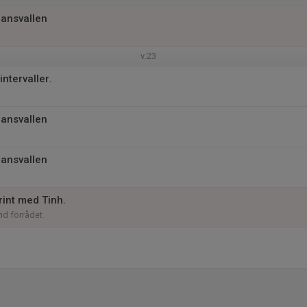
jansvallen
v.23
ntervaller.
jansvallen
jansvallen
rint med Tinh.
vid förrådet.