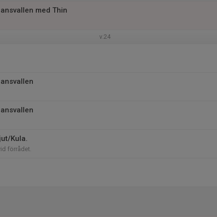
ljansvallen med Thin
v.24
jansvallen
jansvallen
ut/Kula.
vid förrådet.