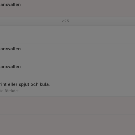
jansvallen
v.25
jansvallen
jansvallen
int eller spjut och kula.
vid förrådet.