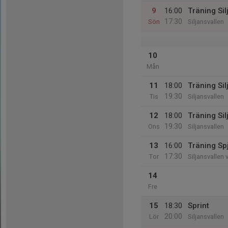
9
16:00
Träning Si
17:30
Sön
Siljansvallen
10
Mån
11
18:00
Träning Sil
19:30
Tis
Siljansvallen
12
18:00
Träning Sil
19:30
Ons
Siljansvallen
13
16:00
Träning Spj
17:30
Tor
Siljansvallen 
14
Fre
15
18:30
Sprint
20:00
Lör
Siljansvallen