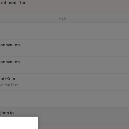
rint med Thin.
v.26
jansvallen
jansvallen
ut/Kula.
vid förrådet.
jöns ip.