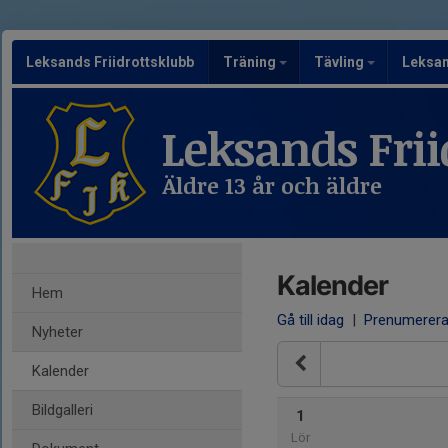
Leksands Friidrottsklubb
Träning
Tävling
Leksa
Leksands Frii
Äldre 13 år och äldre
Kalender
Hem
Gå till idag
|
Prenumerer
Nyheter
Kalender
Bildgalleri
1
Lör